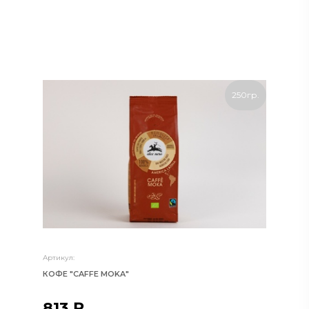
ТЕЛЕФОН
*
250гр.
СООБЩЕНИЕ
Артикул:
КОФЕ "CAFFE MOKA"
813 ₽