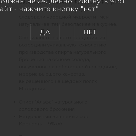
должны немедленно покинуть этот
характерное хлебное послевкусие. При
айт - нажмите кнопку "нет"
производстве нашей водки мы
следовали народной мудрости - чем
натуральнее, тем безопаснее и вкуснее.
ДА
НЕТ
Специалисты нашего предприятия
возродили уникальную технологию
производства спирта натурального
брожения на основе солода,
полученного в собственной солодовне,
и зерна высшего качества,
выращенного на щедрых полях
Мордовии.
Спирт "Альфа" натурального
солодового брожения
Натуральный вишневый сок
Крепость - 19% об.