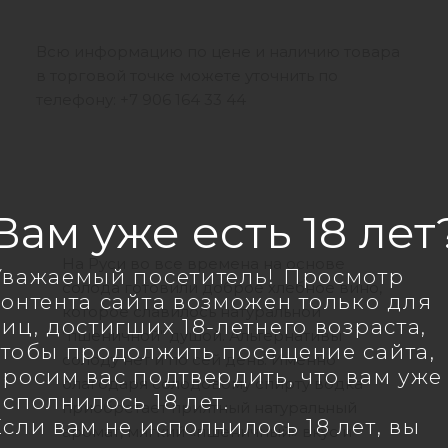
Всю информацию по цене и наличию товара
в торговой точке можете уточнить по
телефону: +7 906 164 33 44
ВАШЕ ИМЯ
Вам уже есть 18 лет
На Руси во все времена на основе
Уважаемый посетитель! Просмотр
солода готовили доброе хлебное вино,
контента сайта возможен только для
которое славилось натуральной
ТЕЛЕФОН
*
лиц, достигших 18-летнего возраста,
"пшеничной" душой. Альтернативы
чтобы продолжить посещение сайта,
солоду нет и по сей день. Именно
просим вас подтвердить, что вам уже
благодаря солодовому спирту водка
исполнилось 18 лет.
приобретает приятный натуральный
Если вам не исполнилось 18 лет, вы
аромат, мягкий «пшеничный» вкус и
СООБЩЕНИЕ